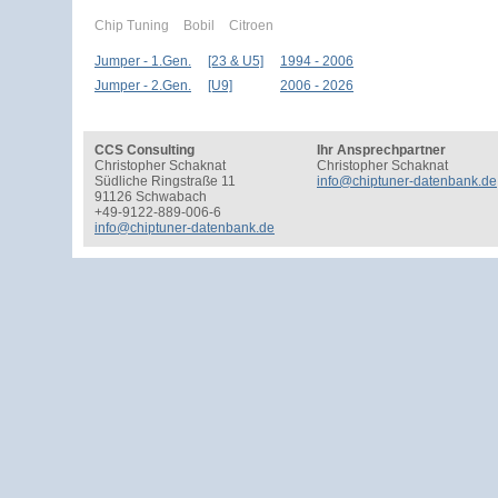
Chip Tuning
Bobil
Citroen
Jumper - 1.Gen.
[23 & U5]
1994 - 2006
Jumper - 2.Gen.
[U9]
2006 - 2026
CCS Consulting
Ihr Ansprechpartner
Christopher Schaknat
Christopher Schaknat
Südliche Ringstraße 11
info@chiptuner-datenbank.de
91126 Schwabach
+49-9122-889-006-6
info@chiptuner-datenbank.de