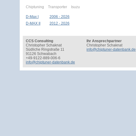
Chiptuning
Transporter
Isuzu
D-Max I
2006 - 2026
D-MAX II
2012 - 2026
CCS Consulting
Ihr Ansprechpartner
Christopher Schaknat
Christopher Schaknat
Südliche Ringstraße 11
info@chiptuner-datenbank.de
91126 Schwabach
+49-9122-889-006-6
info@chiptuner-datenbank.de