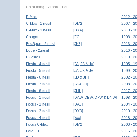
Chiptuning
Araba
Ford
B-Max
2012 - 2
C-Max - 1.nesil
[DM2]
2007 - 2
C-Max - 2.nesil
[DXA]
2010 - 2
Cougar
[EC]
1998 - 2
EcoSport - 2.nesil
[JK8]
2013 - 2
Edge - 2.nesil
2016 - 2
F-Series
2010 - 2
Fiesta - 4.nesil
[JA, JB & JV]
1995 - 1
Fiesta - 5.nesil
[JA, JB & JV]
1999 - 2
Fiesta - 6.nesil
[JD & JH]
2002 - 2
Fiesta - 7.nesil
[JA & JH]
2008 - 2
Fiesta - 8.nesil
[JHH]
2017 - 2
Focus - 1.nesil
[DAW, DBW, DFW & DNW]
1998 - 2
Focus - 2.nesil
[DA3]
2004 - 2
Focus - 3.nesil
[DYB]
2010 - 2
Focus - 4.nesil
[xxx]
2018 - 2
Focus C-Max
[DM2]
2003 - 2
Ford GT
2016 - 2